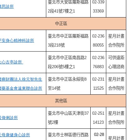
臺北市大安區羅斯福路
02-339
馨思診所
2段41號7樓之1
33369
中正區
臺北市中正區羅斯福路
02-236
星月計畫
平安身心精神科診所
3段218號
80055
合作院所
臺北市中正區南昌路2
02-236
可供遠距
大心古亭診所
段206號5樓之1
76883
心理諮商
醫療財團法人徐元智先生
臺北市中正區永綏街8
02-231
星月計畫
醫藥基金會遠東聯合診所
至14號
11525
合作院所
其他區
臺北市中山區天津街37
02-251
星月計畫
黃偉俐診所
號2樓
14123
合作院所
02-28
天母康健身心診所
臺
北市士林區德行西路
星月計畫