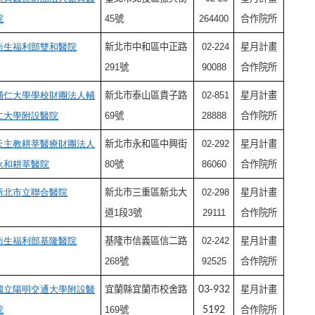
院
45號
264400
合作院所
衛生福利部雙和醫院
新北市中和區中正路
02-224
星月計畫
291號
90088
合作院所
輔仁大學學校財團法人輔
新北市泰山區貴子路
02-851
星月計畫
仁大學附設醫院
69號
28888
合作院所
天主教耕莘醫療財團法人
新北市永和區中興街
02-292
星月計畫
永和耕莘醫院
80號
86060
合作院所
新北市立聯合醫院
新北市三重區新北大
02-298
星月計畫
道1段3號
29111
合作院所
衛生福利部基隆醫院
基隆市信義區信二路
02-242
星月計畫
268號
92525
合作院所
國立陽明交通大學附設醫
宜蘭縣宜蘭市校舍路
03-932
星月計畫
院
169號
5192
合作院所