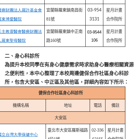
醫療財團法人羅許基金會
宜蘭縣羅東鎮南昌街
03-954
星月計畫
羅東博愛醫院
81號
3131
合作院所
天主教靈醫會醫療財團法
宜蘭縣羅東鎮中正南
星月計畫
03-9544
106
人羅東聖母醫院
路160號
合作院所
二、身心科診所
為提升本校同學在有身心健康需求時求助身心醫療相關資源
之便利性，本中心整理了本校周邊健保合作社區身心科診
所，包含大安區、中正區及其他區，詳細內容如下所示：
健保合作社區身心科診所
機構名稱
地址
電話
備註
大安區
臺北市
大安區羅斯福路
02-336
星月計畫
國立台灣大學保健中心