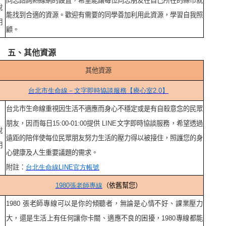
同志諮詢熱線網的設置，希望能讓每位同志朋友在自己所在的縣市就
說
能找到合適的資源。歡迎有需要的同學善加利用此資源，學習自我照
明
顧。
五、其他資源
其他資源
台北市生命線－文字即時協談服務【療心室2.0
】
台北市生命線重視因生活不適應而身心不穩定或是有自殺意念的民眾
朋友，因而每日15:00-01:00提供 LINE文字即時協談服務，希望透過
說
遠距的陪伴使每位民眾朋友努力生活的壓力得以被接住，照護您的身
明
心健康及人生重要議題的需求。
附註：
台北生命線LINE
官方帳號
1980
張老師專線
（依舊幫您）
1980
張老師專線可以是你的傾聽者，無論是心情不好、課業壓力
大，還是生活上有任何讓你卡關、適應不良的困擾，1980專線都能