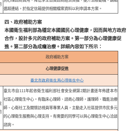
別心理諮商費用，降低學生自費諮商經濟負擔，提升治療動機。請點
明
選超連結，於指定信箱提供相關檔案資料以利申請本方案。
四、政府補助方案
本國衛生福利部為穩定本國國民心理健康，因而與地方政府
合作，設計多元的政府補助方案。第一部分為心理健康促
進。第二部分為成癮治療。詳細內容如下所示：
政府補助方案
心理健康促進
臺北市政府衛生局心理衛生中心
臺北市自111年起依衛生福利部社會安全網第2期計畫逐年佈建本市
社區心理衛生中心。有臨床心理師、諮商心理師，護理師、職能治療
說
師、心衛社工及關懷訪視員等專業人員，主動走入社區提供市民多元
明
的心理衛生服務與心理支持。有需要的同學可以與心理衛生中心洽談
諮詢。