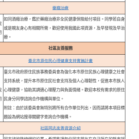
藥癮治療
如同酒癮治療，鑑於藥癮治療非全民健康保險給付項目。同學若自身
說
或是親友身心有相關所需，歡迎使用我國此項資源，及早發現及早治
明
療。
社區友善服務
臺北市原住民心理健康支持實施計畫
臺北市政府原住民族事務委員會為強化本市原住民族心理健康之社會
支持系統，提升本市原住民社會支持及個人心理韌性，促進本市族人
說
心理健康，協助其調適心理壓力與負面情緒。歡迎本校有需求的原住
明
民身分同學諮詢合作機構與單位。
附註：由於該委員會無特別將所有合作單位列出，因而請將本項目標
題設為網站搜尋關鍵字查詢合作機構。
社區同志友善資源介紹