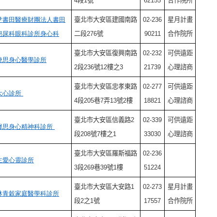
4段1號
62155
合作院所
尹書田醫療財團法人書田
臺北市大安區建國南路
02-236
星月計畫
泌尿科眼科診所身心科
二段276號
90211
合作院所
臺北市大安區復興南路
02-232
可供遠距
捷思身心醫學診所
2段236號12樓之3
21739
心理諮商
臺北市大安區忠孝東路
02-277
可供遠距
大心診所
4段205巷7弄13號2樓
18821
心理諮商
臺北市大安區信義路2
02-339
可供遠距
馨思身心精神科診所
段208號7樓之1
33030
心理諮商
臺北市大安區羅斯福路
02-236
主愛心靈診所
3段269巷39號1樓
51224
臺北市大安區大安路1
02-273
星月計畫
林青穀家庭醫學科診所
段2之1號
17557
合作院所