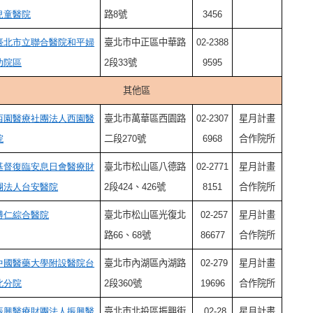
兒童醫院
路8號
3456
臺北市立聯合醫院和平婦
臺北市中正區中華路
02-2388
幼院區
2段33號
9595
其他區
西園醫療社團法人西園醫
臺北市萬華區西園路
02-2307
星月計畫
院
二段270號
6968
合作院所
基督復臨安息日會醫療財
臺北市松山區八德路
02-2771
星月計畫
團法人台安醫院
2段424、426號
8151
合作院所
博仁綜合醫院
臺
北市松山區光復北
02-257
星月計畫
路66、68號
86677
合作院所
中國醫藥大學附設醫院台
臺
北市內湖區內湖路
02-279
星月計畫
北分院
2段360號
19696
合作院所
振興醫療財團法人振興醫
臺
北市北投區振興街
02-28
星月計畫