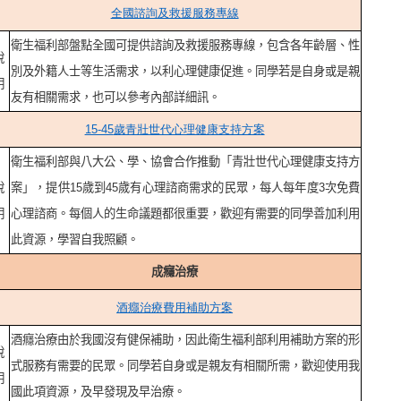
全國諮詢及救援服務專線
衛生福利部盤點全國可提供諮詢及救援服務專線，包含各年齡層、性
說
別及外籍人士等生活需求，以利心理健康促進。同學若是自身或是親
明
友有相關需求，也可以參考內部詳細訊。
15-45
歲青壯世代心理健康支持方案
衛生福利部與八大公、學、協會合作推動「青壯世代心理健康支持方
說
案」，提供15歲到45歲有心理諮商需求的民眾，每人每年度3次免費
明
心理諮商。每個人的生命議題都很重要，歡迎有需要的同學善加利用
此資源，學習自我照顧。
成癮治療
酒癮治療費用補助方案
酒癮治療由於我國沒有健保補助，因此衛生福利部利用補助方案的形
說
式服務有需要的民眾。同學若自身或是親友有相關所需，歡迎使用我
明
國此項資源，及早發現及早治療。