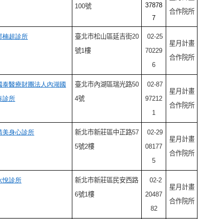
37878
100號
合作院所
7
邱楠超診所
臺
北市松山區延吉街20
02-25
星月計畫
號1樓
70229
合作院所
6
國泰醫療財團法人內湖國
臺
北市內湖區瑞光路50
02-87
星月計畫
泰診所
4號
97212
合作院所
1
晴美身心診所
新北市新莊區中正路57
02-29
星月計畫
5號2樓
08177
合作院所
5
永悅診所
新北市新莊區民安西路
02-2
星月計畫
6號1樓
20487
合作院所
82