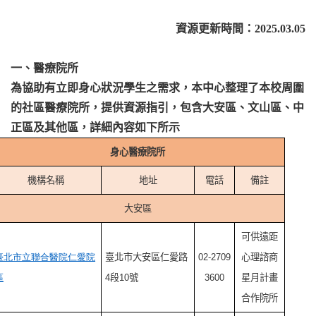
資源更新時間：2025.03.05
一、醫療院所
為協助有立即身心狀況學生之需求，本中心整理了本校周圍
的社區醫療院所，提供資源指引，包含大安區、文山區、中
正區及其他區，詳細內容如下所示
身心醫療院所
機構名稱
地址
電話
備註
大安區
可供遠距
臺北市立聯合醫院仁愛院
臺北市大安區仁愛路
02-2709
心理諮商
區
4段10號
3600
星月計畫
合作院所